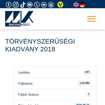
Skip
to
content
TÖRVÉNYSZERŰSÉGI
KIADVÁNY 2018
Letöltés
297
Fájlméret
1.43 MB
Fájlok Száma
1