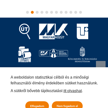
Magyar Közút Nonprofit Zrt.
1024 Budapest, Fényes
A weboldalon statisztikai célból és a minőségi
Elek utca 7-13.
+36 (1) 819-9000
info@kozut.hu
felhasználói élmény érdekében sütiket használunk.
A sütikről bővebb tájékoztatást
itt olvashat
.
MKNZRT (KRID: 153207128) Hivatali Kapu
Közérdekű adatok
Impresszum
Másolatkészítési szabályzat –
Elfogadom
Nem fogadom el
Jogi közlemény
Általános szerződési feltételek
Adatvédelmi