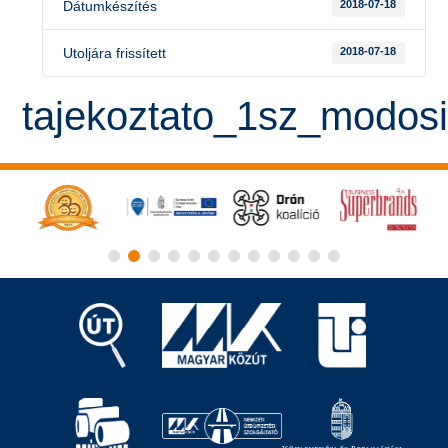
Dátumkészítés
2018-07-18
Utoljára frissített
2018-07-18
tajekoztato_1sz_modos