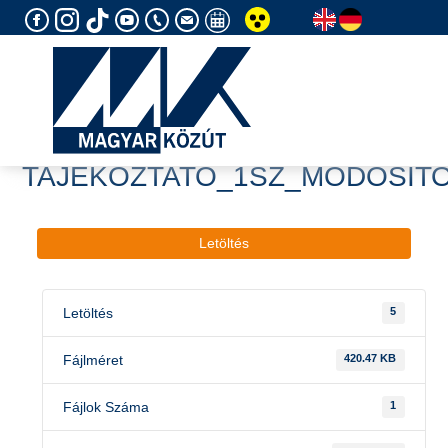
Skip
to
content
TAJEKOZTATO_1SZ_MODOSIT
Letöltés
Letöltés
5
Fájlméret
420.47 KB
Fájlok Száma
1