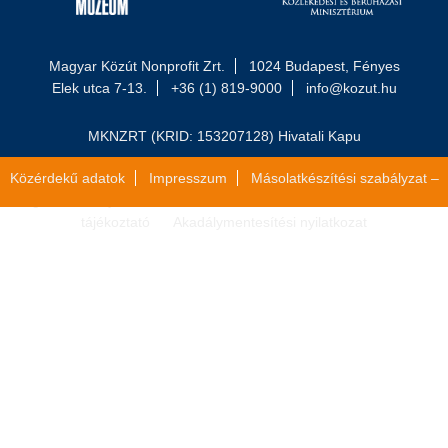
Magyar Közút Nonprofit Zrt.
1024 Budapest, Fényes
Elek utca 7-13.
+36 (1) 819-9000
info@kozut.hu
MKNZRT (KRID: 153207128) Hivatali Kapu
Közérdekű adatok
Impresszum
Másolatkészítési szabályzat –
Jogi közlemény
Általános szerződési feltételek
Adatvédelmi
tájékoztató
Akadálymentesítési nyilatkozat