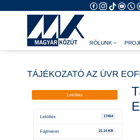
Skip
to
content
RÓLUNK
PROJ
TÁJÉKOZATÓ AZ ÚVR EOF
T
Letöltés
E
Letöltés
17454
Fájlméret
21.14 KB