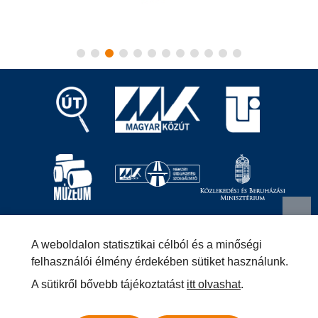
Magyar Közút Nonprofit Zrt.
1024 Budapest, Fényes
A weboldalon statisztikai célból és a minőségi
Elek utca 7-13.
+36 (1) 819-9000
info@kozut.hu
felhasználói élmény érdekében sütiket használunk.
A sütikről bővebb tájékoztatást
itt olvashat
.
MKNZRT (KRID: 153207128) Hivatali Kapu
Közérdekű adatok
Impresszum
Másolatkészítési szabályzat –