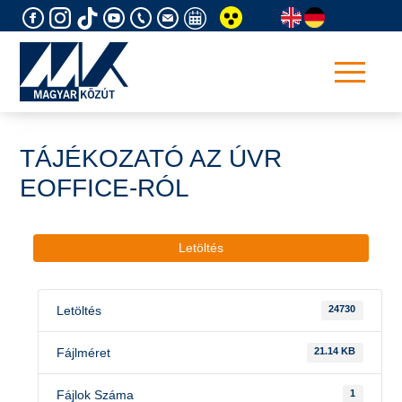
Skip
to
content
TÁJÉKOZATÓ AZ ÚVR
EOFFICE-RÓL
Letöltés
Letöltés
24730
Fájlméret
21.14 KB
Fájlok Száma
1