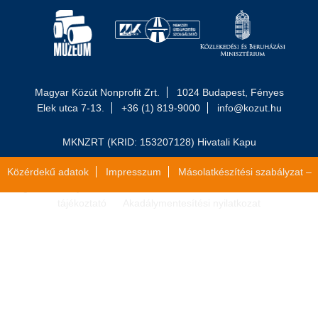
Magyar Közút Nonprofit Zrt.
1024 Budapest, Fényes
Elek utca 7-13.
+36 (1) 819-9000
info@kozut.hu
MKNZRT (KRID: 153207128) Hivatali Kapu
Közérdekű adatok
Impresszum
Másolatkészítési szabályzat –
Jogi közlemény
Általános szerződési feltételek
Adatvédelmi
tájékoztató
Akadálymentesítési nyilatkozat