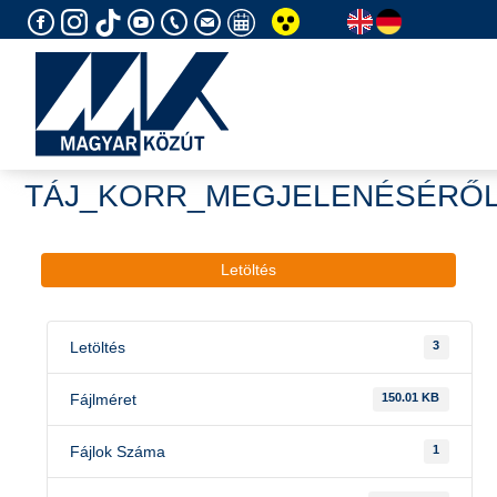
Skip
to
content
TÁJ_KORR_MEGJELENÉSÉRŐ
Letöltés
Letöltés
3
Fájlméret
150.01 KB
Fájlok Száma
1