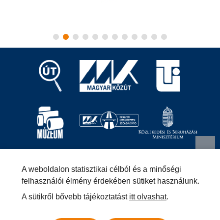
Magyar Közút Nonprofit Zrt.
1024 Budapest, Fényes
A weboldalon statisztikai célból és a minőségi
Elek utca 7-13.
+36 (1) 819-9000
info@kozut.hu
felhasználói élmény érdekében sütiket használunk.
A sütikről bővebb tájékoztatást
itt olvashat
.
MKNZRT (KRID: 153207128) Hivatali Kapu
Közérdekű adatok
Impresszum
Másolatkészítési szabályzat –