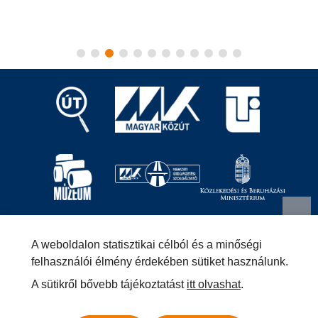
Magyar Közút Nonprofit Zrt.
1024 Budapest, Fényes
A weboldalon statisztikai célból és a minőségi
Elek utca 7-13.
+36 (1) 819-9000
info@kozut.hu
felhasználói élmény érdekében sütiket használunk.
A sütikről bővebb tájékoztatást
itt olvashat
.
MKNZRT (KRID: 153207128) Hivatali Kapu
Közérdekű adatok
Impresszum
Másolatkészítési szabályzat –