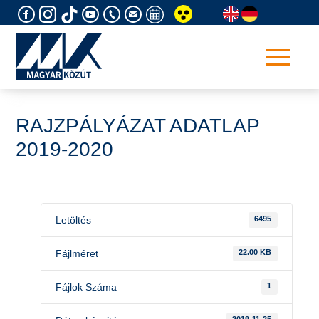
Skip
to
content
RAJZPÁLYÁZAT ADATLAP
2019-2020
Letöltés
6495
Fájlméret
22.00 KB
Fájlok Száma
1