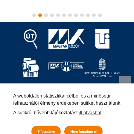
Magyar Közút Nonprofit Zrt.
1024 Budapest, Fényes
A weboldalon statisztikai célból és a minőségi
Elek utca 7-13.
+36 (1) 819-9000
info@kozut.hu
felhasználói élmény érdekében sütiket használunk.
A sütikről bővebb tájékoztatást
itt olvashat
.
MKNZRT (KRID: 153207128) Hivatali Kapu
Közérdekű adatok
Impresszum
Másolatkészítési szabályzat –
Elfogadom
Nem fogadom el
Jogi közlemény
Általános szerződési feltételek
Adatvédelmi