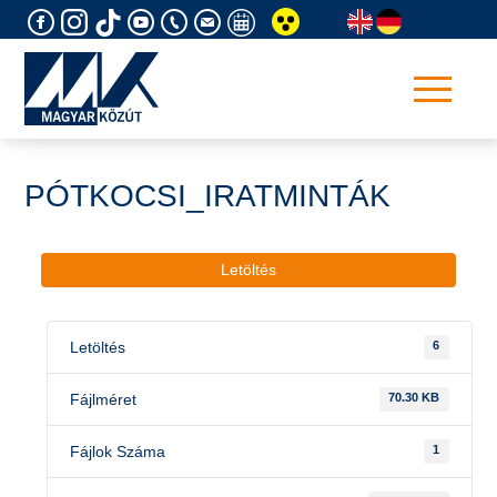
Skip
to
content
PÓTKOCSI_IRATMINTÁK
Letöltés
Letöltés
6
Fájlméret
70.30 KB
Fájlok Száma
1