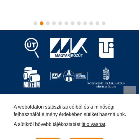
Magyar Közút Nonprofit Zrt.
1024 Budapest, Fényes
A weboldalon statisztikai célból és a minőségi
Elek utca 7-13.
+36 (1) 819-9000
info@kozut.hu
felhasználói élmény érdekében sütiket használunk.
A sütikről bővebb tájékoztatást
itt olvashat
.
MKNZRT (KRID: 153207128) Hivatali Kapu
Közérdekű adatok
Impresszum
Másolatkészítési szabályzat –