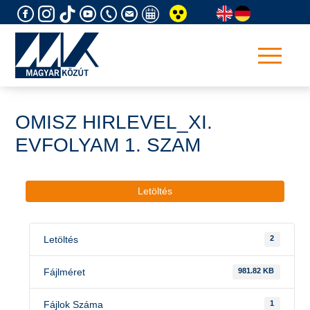
Skip
to
content
OMISZ HIRLEVEL_XI.
EVFOLYAM 1. SZAM
Letöltés
Letöltés
2
Fájlméret
981.82 KB
Fájlok Száma
1