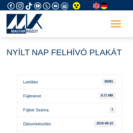
Skip
to
content
NYÍLT NAP FELHÍVÓ PLAKÁT
Letöltés
35991
Fájlméret
8.71 MB
Fájlok Száma
1
Dátumkészítés
2019-08-22