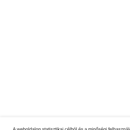
A weboldalon statisztikai célból és a minőségi felhaszná