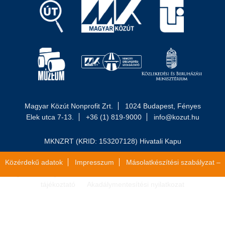
Magyar Közút Nonprofit Zrt.
1024 Budapest, Fényes
Elek utca 7-13.
+36 (1) 819-9000
info@kozut.hu
MKNZRT (KRID: 153207128) Hivatali Kapu
Közérdekű adatok
Impresszum
Másolatkészítési szabályzat –
Jogi közlemény
Általános szerződési feltételek
Adatvédelmi
tájékoztató
Akadálymentesítési nyilatkozat