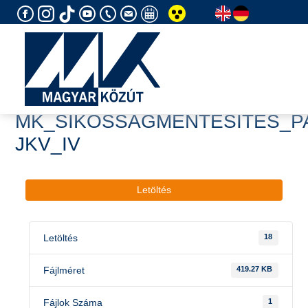
Skip
to
content
MK_SÍKOSSÁGMENTESÍTÉS_
JKV_IV
Letöltés
Letöltés
18
Fájlméret
419.27 KB
Fájlok Száma
1