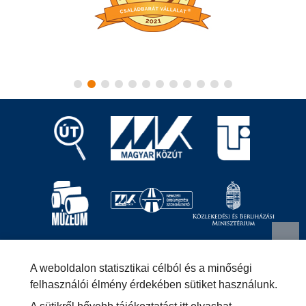
Magyar Közút Nonprofit Zrt.
1024 Budapest, Fényes
A weboldalon statisztikai célból és a minőségi
Elek utca 7-13.
+36 (1) 819-9000
info@kozut.hu
felhasználói élmény érdekében sütiket használunk.