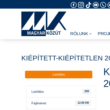
Skip
to
content
RÓLUNK
PROJ
KIÉPÍTETT-KIÉPÍTETLEN 2
K
Letöltés
2
Letöltés
258
Fájlméret
12.06 KB