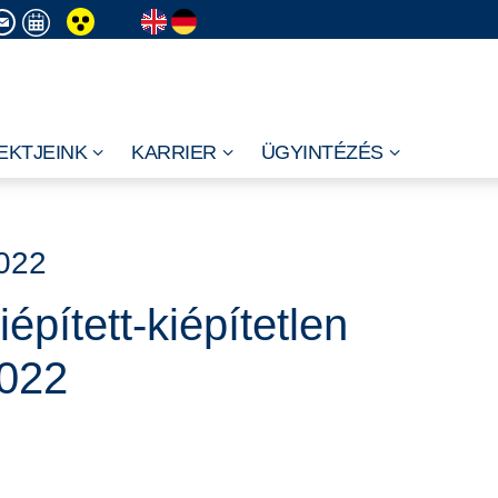
EKTJEINK
KARRIER
ÜGYINTÉZÉS
022
iépített-kiépítetlen
022