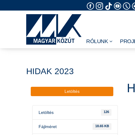
Skip
to
content
RÓLUNK
PROJ
HIDAK 2023
H
Letöltés
Letöltés
126
Fájlméret
18.65 KB