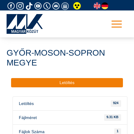
Skip
to
content
GYŐR-MOSON-SOPRON
MEGYE
Letöltés
Letöltés
924
Fájlméret
9.31 KB
Fájlok Száma
1