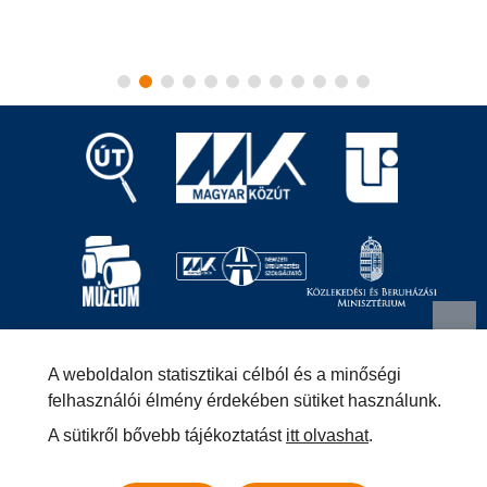
Magyar Közút Nonprofit Zrt.
1024 Budapest, Fényes
A weboldalon statisztikai célból és a minőségi
Elek utca 7-13.
+36 (1) 819-9000
info@kozut.hu
felhasználói élmény érdekében sütiket használunk.
A sütikről bővebb tájékoztatást
itt olvashat
.
MKNZRT (KRID: 153207128) Hivatali Kapu
Közérdekű adatok
Impresszum
Másolatkészítési szabályzat –