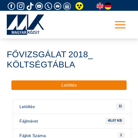
Skip
to
content
FŐVIZSGÁLAT 2018_
KÖLTSÉGTÁBLA
Letöltés
Letöltés
11
Fájlméret
45.07 KB
Fájlok Száma
1