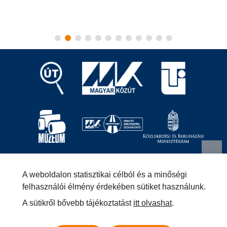
Magyar Közút Nonprofit Zrt.
1024 Budapest, Fényes
A weboldalon statisztikai célból és a minőségi
Elek utca 7-13.
+36 (1) 819-9000
info@kozut.hu
felhasználói élmény érdekében sütiket használunk.
A sütikről bővebb tájékoztatást
itt olvashat
.
MKNZRT (KRID: 153207128) Hivatali Kapu
Közérdekű adatok
Impresszum
Másolatkészítési szabályzat –