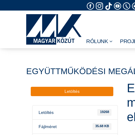
Skip
to
content
RÓLUNK
PROJ
EGYÜTTMŰKÖDÉSI MEGÁL
E
Letöltés
m
Letöltés
19268
e
Fájlméret
35.68 KB