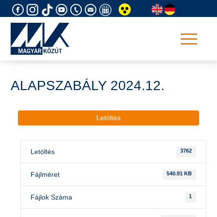
Skip
to
content
ALAPSZABÁLY 2024.12.
Letöltés
Letöltés
3762
Fájlméret
540.91 KB
Fájlok Száma
1