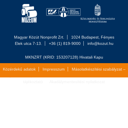
Magyar Közút Nonprofit Zrt.
1024 Budapest, Fényes
Elek utca 7-13.
+36 (1) 819-9000
info@kozut.hu
MKNZRT (KRID: 153207128) Hivatali Kapu
Közérdekű adatok
Impresszum
Másolatkészítési szabályzat –
Jogi közlemény
Általános szerződési feltételek
Adatvédelmi
tájékoztató
Akadálymentesítési nyilatkozat