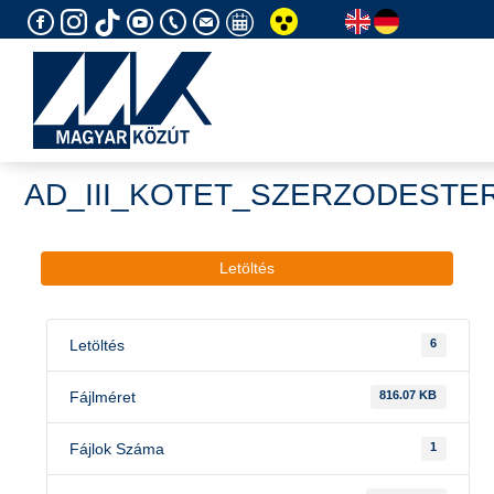
Skip
to
content
AD_III_KOTET_SZERZODESTE
Letöltés
Letöltés
6
Fájlméret
816.07 KB
Fájlok Száma
1