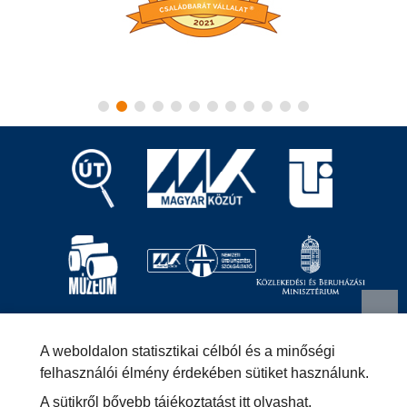
Magyar Közút Nonprofit Zrt.
1024 Budapest, Fényes
A weboldalon statisztikai célból és a minőségi
Elek utca 7-13.
+36 (1) 819-9000
info@kozut.hu
felhasználói élmény érdekében sütiket használunk.
A sütikről bővebb tájékoztatást
itt olvashat
.
MKNZRT (KRID: 153207128) Hivatali Kapu