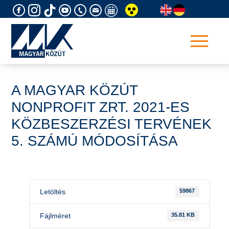
Skip
to
content
A MAGYAR KÖZÚT
NONPROFIT ZRT. 2021-ES
KÖZBESZERZÉSI TERVÉNEK
5. SZÁMÚ MÓDOSÍTÁSA
Letöltés
59867
Fájlméret
35.81 KB