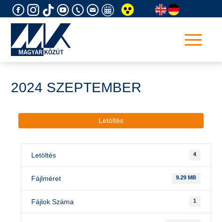
Skip
to
content
2024 SZEPTEMBER
Letöltés
Letöltés
4
Fájlméret
9.29 MB
Fájlok Száma
1