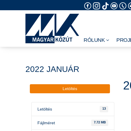
Skip
to
content
RÓLUNK
PROJ
2022 JANUÁR
2
Letöltés
Letöltés
13
Fájlméret
7.72 MB