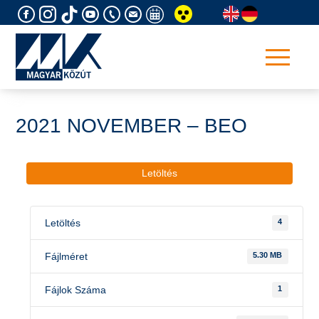
Skip
to
content
2021 NOVEMBER – BEO
Letöltés
Letöltés
4
Fájlméret
5.30 MB
Fájlok Száma
1