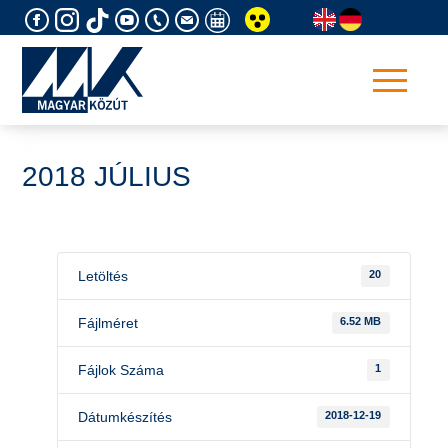
Skip
to
content
2018 JÚLIUS
Letöltés
20
Fájlméret
6.52 MB
Fájlok Száma
1
Dátumkészítés
2018-12-19