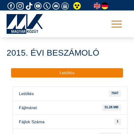
Skip
to
content
2015. ÉVI BESZÁMOLÓ
Letöltés
Letöltés
7047
Fájlméret
31.28 MB
Fájlok Száma
1