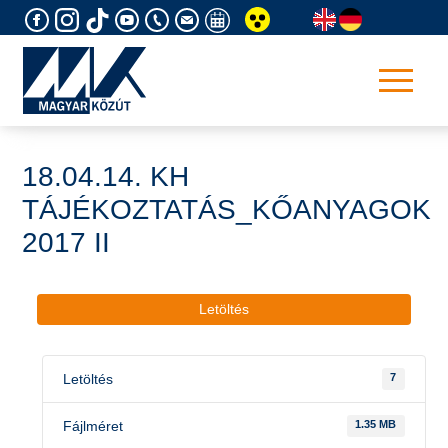
Skip
to
content
18.04.14. KH
TÁJÉKOZTATÁS_KŐANYAGOK
2017 II
Letöltés
Letöltés
7
Fájlméret
1.35 MB