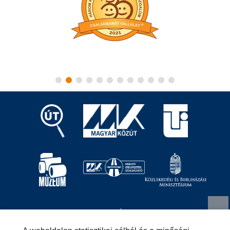
Magyar Közút Nonprofit Zrt.
1024 Budapest, Fényes
Elek utca 7-13.
+36 (1) 819-9000
info@kozut.hu