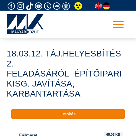
Skip
to
content
18.03.12. TÁJ.HELYESBÍTÉS
2.
FELADÁSÁRÓL_ÉPÍTŐIPARI
KISG. JAVÍTÁSA,
KARBANTARTÁSA
Letöltés
Fájlméret
65.05 KB