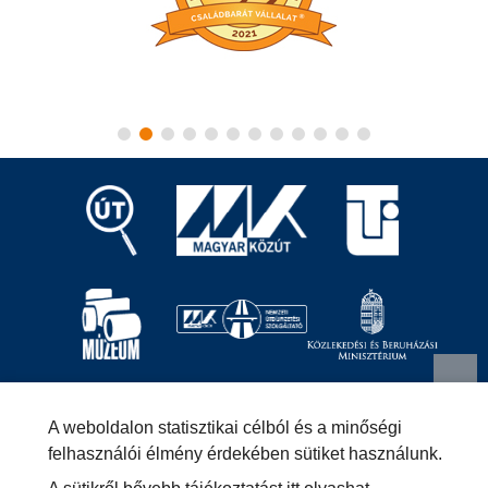
Magyar Közút Nonprofit Zrt.
1024 Budapest, Fényes
A weboldalon statisztikai célból és a minőségi
Elek utca 7-13.
+36 (1) 819-9000
info@kozut.hu
felhasználói élmény érdekében sütiket használunk.