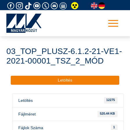
Skip
to
content
03_TOP_PLUSZ-6.1.2-21-VE1-
2021-00001_TSZ_2_MÓD
Letöltés
Letöltés
12275
Fájlméret
520.44 KB
Fájlok Száma
1