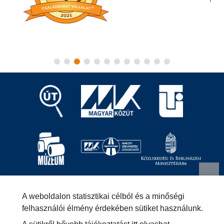
Magyar Közút Nonprofit Zrt.
1024 Budapest, Fényes
A weboldalon statisztikai célból és a minőségi
Elek utca 7-13.
+36 (1) 819-9000
info@kozut.hu
felhasználói élmény érdekében sütiket használunk.