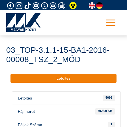
Skip
to
content
03_TOP-3.1.1-15-BA1-2016-
00008_TSZ_2_MÓD
Letöltés
Letöltés
5096
Fájlméret
702.00 KB
Fájlok Száma
1