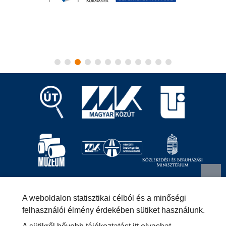
Magyar Közút Nonprofit Zrt.
1024 Budapest, Fényes
A weboldalon statisztikai célból és a minőségi
Elek utca 7-13.
+36 (1) 819-9000
info@kozut.hu
felhasználói élmény érdekében sütiket használunk.