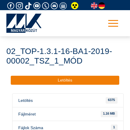
Skip
to
content
02_TOP-1.3.1-16-BA1-2019-
00002_TSZ_1_MÓD
Letöltés
Letöltés
6375
Fájlméret
1.16 MB
Fájlok Száma
1