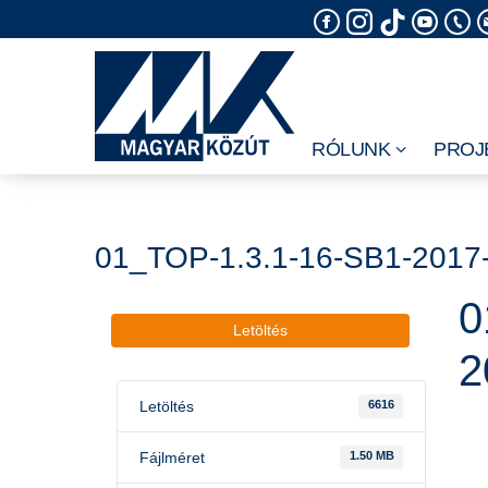
Skip
to
content
RÓLUNK
PROJ
01_TOP-1.3.1-16-SB1-201
0
Letöltés
2
Letöltés
6616
Fájlméret
1.50 MB