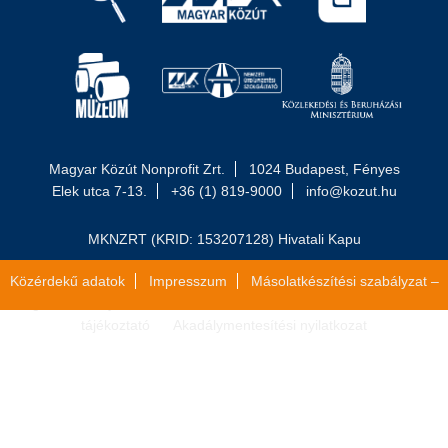
Magyar Közút Nonprofit Zrt.
1024 Budapest, Fényes
Elek utca 7-13.
+36 (1) 819-9000
info@kozut.hu
MKNZRT (KRID: 153207128) Hivatali Kapu
Közérdekű adatok
Impresszum
Másolatkészítési szabályzat –
Jogi közlemény
Általános szerződési feltételek
Adatvédelmi
tájékoztató
Akadálymentesítési nyilatkozat