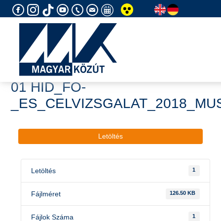
Skip
to
content
01 HID_FO-
_ES_CELVIZSGALAT_2018_MUS
Letöltés
Letöltés
1
Fájlméret
126.50 KB
Fájlok Száma
1