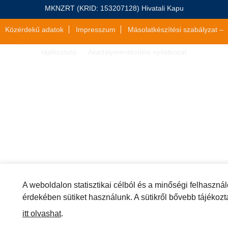
MKNZRT (KRID: 153207128) Hivatali Kapu
Közérdekű adatok
Impresszum
Másolatkészítési szabályzat –
Jogi közlemény
Általános szerződési feltételek
Adatvédelmi
tájékoztató
Akadálymentesítési nyilatkozat
A weboldalon statisztikai célból és a minőségi felhaszná
érdekében sütiket használunk. A sütikről bővebb tájékozt
itt olvashat
.