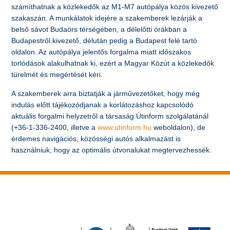
számíthatnak a közlekedők az M1-M7 autópálya közös kivezető
szakaszán. A munkálatok idejére a szakemberek lezárják a
belső sávot Budaörs térségében, a délelőtti órákban a
Budapestről kivezető, délután pedig a Budapest felé tartó
oldalon. Az autópálya jelentős forgalma miatt időszakos
torlódások alakulhatnak ki, ezért a Magyar Közút a közlekedők
türelmét és megértését kéri.
A szakemberek arra biztatják a járművezetőket, hogy még
indulás előtt tájékozódjanak a korlátozáshoz kapcsolódó
aktuális forgalmi helyzetről a társaság Útinform szolgálatánál
(+36-1-336-2400, illetve a
www.utinform.hu
weboldalon), de
érdemes navigációs, közösségi autós alkalmazást is
használniuk, hogy az optimális útvonalukat megtervezhessék.