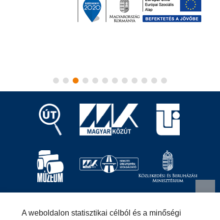
Magyar Közút Nonprofit Zrt.
1024 Budapest, Fényes
A weboldalon statisztikai célból és a minőségi
Elek utca 7-13.
+36 (1) 819-9000
info@kozut.hu