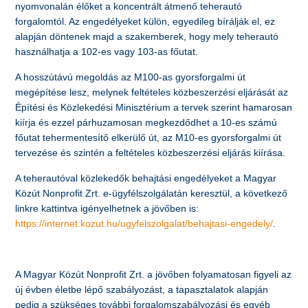
nyomvonalán élőket a koncentrált átmenő teherautó
forgalomtól. Az engedélyeket külön, egyedileg bírálják el, ez
alapján döntenek majd a szakemberek, hogy mely teherautó
használhatja a 102-es vagy 103-as főutat.
A hosszútávú megoldás az M100-as gyorsforgalmi út
megépítése lesz, melynek feltételes közbeszerzési eljárását az
Építési és Közlekedési Minisztérium a tervek szerint hamarosan
kiírja és ezzel párhuzamosan megkezdődhet a 10-es számú
főutat tehermentesítő elkerülő út, az M10-es gyorsforgalmi út
tervezése és szintén a feltételes közbeszerzési eljárás kiírása.
A teherautóval közlekedők behajtási engedélyeket a Magyar
Közút Nonprofit Zrt. e-ügyfélszolgálatán keresztül, a következő
linkre kattintva igényelhetnek a jövőben is:
https://internet.kozut.hu/ugyfelszolgalat/behajtasi-engedely/
.
A Magyar Közút Nonprofit Zrt. a jövőben folyamatosan figyeli az
új évben életbe lépő szabályozást, a tapasztalatok alapján
pedig a szükséges további forgalomszabályozási és egyéb