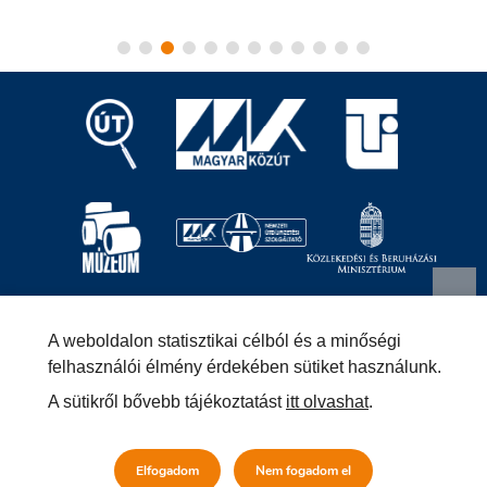
Magyar Közút Nonprofit Zrt.
1024 Budapest, Fényes
A weboldalon statisztikai célból és a minőségi
Elek utca 7-13.
+36 (1) 819-9000
info@kozut.hu
felhasználói élmény érdekében sütiket használunk.
A sütikről bővebb tájékoztatást
itt olvashat
.
MKNZRT (KRID: 153207128) Hivatali Kapu
Közérdekű adatok
Impresszum
Másolatkészítési szabályzat –
Elfogadom
Nem fogadom el
Jogi közlemény
Általános szerződési feltételek
Adatvédelmi