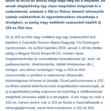
távon az M100-as autóút oldja majd meg ezt a helyzetet, de
annak megépítéséig egy olyan megoldást dolgoztak ki a
szakemberek, amelyek a 102-es főúton átmenő teherautók
számát csökkentheti és egyenletesebben eloszthatja a
térségben, ez pedig négy mellékúti szakaszból kijelölt új
103-as főút lesz.
Az új 103-as főút négy mellékút egy-egy szakaszából lesz
kijelölve a Zsámbék-Szomor-Bajna-Nagysáp-Tát-Esztergom
nyomvonalon. Az új főúti kijelölés 2025. január 1-től lép életbe,
addig a Magyar Közút Nonprofit Zrt. minden olyan
forgalomtechnikai és üzemeltetési beavatkozást (pl. árok- és
padkarendezés, útkarbantartás, táblák kihelyezése stb.),
elvégez, ami ahhoz szükséges, hogy a 103-as főút
nyomvonalán a jövőben is valamennyi úthasználó
biztonságosan érhesse el úticélját. Ezzel párhuzamosan a 102-
es főútra kiadott teherfuvarozási engedélyeket visszavonják, az
új engedélyeket pedig szigorúan és kizárólag a célállomásnak
megfelelő útvonalra adják ki a térségben. A cél, hogy ne csak a
102-es, hanem jövőre már a 103-as főutat is használhassák a
nehézgépjárművek, ezzel tehermentesítve a 102-es főút