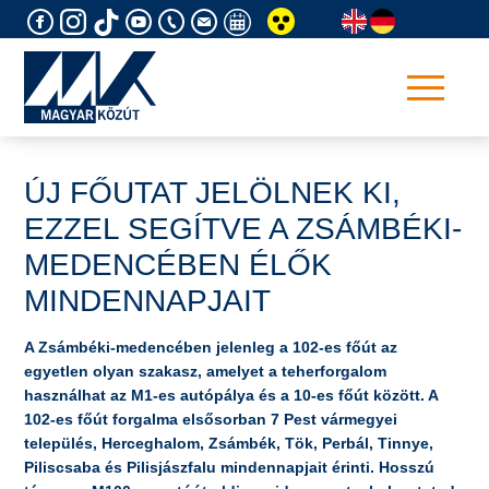
Skip
to
content
ÚJ FŐUTAT JELÖLNEK KI,
EZZEL SEGÍTVE A ZSÁMBÉKI-
MEDENCÉBEN ÉLŐK
MINDENNAPJAIT
A Zsámbéki-medencében jelenleg a 102-es főút az
egyetlen olyan szakasz, amelyet a teherforgalom
használhat az M1-es autópálya és a 10-es főút között. A
102-es főút forgalma elsősorban 7 Pest vármegyei
település, Herceghalom, Zsámbék, Tök, Perbál, Tinnye,
Piliscsaba és Pilisjászfalu mindennapjait érinti. Hosszú