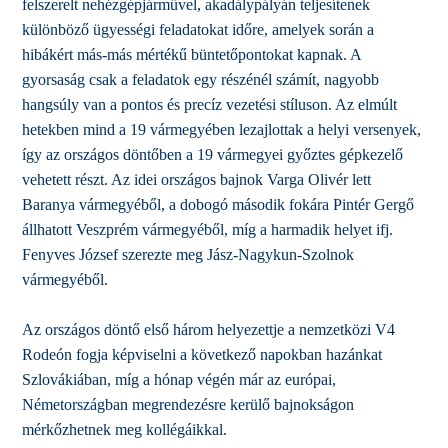
felszerelt nehézgépjárművel, akadálypályán teljesítenek
különböző ügyességi feladatokat időre, amelyek során a
hibákért más-más mértékű büntetőpontokat kapnak. A
gyorsaság csak a feladatok egy részénél számít, nagyobb
hangsúly van a pontos és precíz vezetési stíluson.
Az elmúlt
hetekben mind a 19 vármegyében lezajlottak a helyi versenyek,
így az országos
döntőben a 19 vármegyei győztes gépkezelő
vehetett részt. Az idei országos bajnok Varga Olivér lett
Baranya vármegyéből, a dobogó második fokára Pintér Gergő
állhatott Veszprém vármegyéből, míg a harmadik helyet ifj.
Fenyves József szerezte meg Jász-Nagykun-Szolnok
vármegyéből.
Az országos döntő első három helyezettje a nemzetközi V4
Rodeón fogja képviselni a következő napokban hazánkat
Szlovákiában, míg a hónap végén már az európai,
Németországban megrendezésre kerülő bajnokságon
mérkőzhetnek meg kollégáikkal.