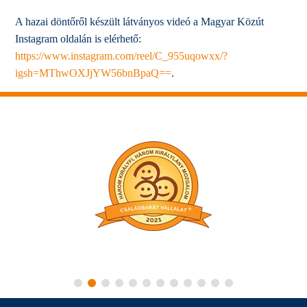
A hazai döntőről készült látványos videó a Magyar Közút
Instagram oldalán is elérhető:
https://www.instagram.com/reel/C_955uqowxx/?
igsh=MThwOXJjYW56bnBpaQ==
.