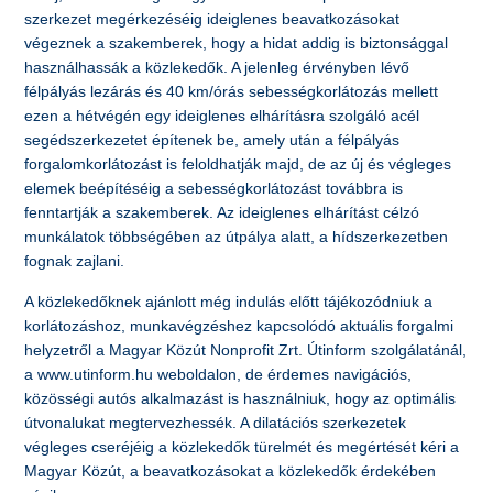
szerkezet megérkezéséig ideiglenes beavatkozásokat
végeznek a szakemberek, hogy a hidat addig is biztonsággal
használhassák a közlekedők. A jelenleg érvényben lévő
félpályás lezárás és 40 km/órás sebességkorlátozás mellett
ezen a hétvégén egy ideiglenes elhárításra szolgáló acél
segédszerkezetet építenek be, amely után a félpályás
forgalomkorlátozást is feloldhatják majd, de az új és végleges
elemek beépítéséig a sebességkorlátozást továbbra is
fenntartják a szakemberek. Az ideiglenes elhárítást célzó
munkálatok többségében az útpálya alatt, a hídszerkezetben
fognak zajlani.
A közlekedőknek ajánlott még indulás előtt tájékozódniuk a
korlátozáshoz, munkavégzéshez kapcsolódó aktuális forgalmi
helyzetről a Magyar Közút Nonprofit Zrt. Útinform szolgálatánál,
a www.utinform.hu weboldalon, de érdemes navigációs,
közösségi autós alkalmazást is használniuk, hogy az optimális
útvonalukat megtervezhessék. A dilatációs szerkezetek
végleges cseréjéig a közlekedők türelmét és megértését kéri a
Magyar Közút, a beavatkozásokat a közlekedők érdekében