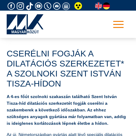
Skip
to
content
CSERÉLNI FOGJÁK A
DILATÁCIÓS SZERKEZETET*
A SZOLNOKI SZENT ISTVÁN
TISZA-HÍDON
A 4-es főút szolnoki szakaszán található Szent István
Tisza-híd dilatációs szerkezetét fogják cserélni a
szakemberek a következő időszakban. Az ehhez
szükséges anyagok gyártása már folyamatban van, addig
is ideiglenes korlátozások lépnek életbe a hídon.
Az új, Németországban gyártás alatt lévő speciális dilatációs