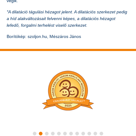
végik.
*A dilatáció tágulási hézagot jelent. A dilatációs szerkezet pedig
a híd alakváltozásait felvenni képes, a dilatációs hézagot
lefedő, forgalmi terhelést viselő szerkezet.
Borítókép: szoljon.hu, Mészáros János