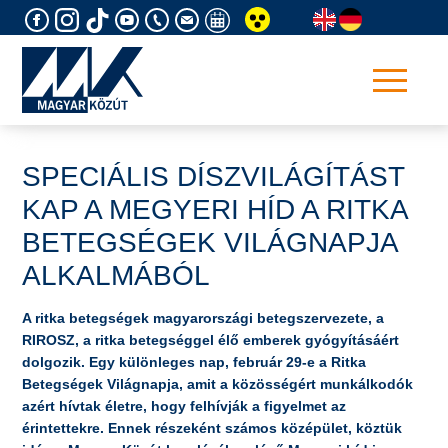
Skip
to
content
SPECIÁLIS DÍSZVILÁGÍTÁST
KAP A MEGYERI HÍD A RITKA
BETEGSÉGEK VILÁGNAPJA
ALKALMÁBÓL
A ritka betegségek magyarországi betegszervezete, a
RIROSZ, a ritka betegséggel élő emberek gyógyításáért
dolgozik. Egy különleges nap, február 29-e a Ritka
Betegségek Világnapja, amit a közösségért munkálkodók
azért hívtak életre, hogy felhívják a figyelmet az
érintettekre. Ennek részeként számos középület, köztük