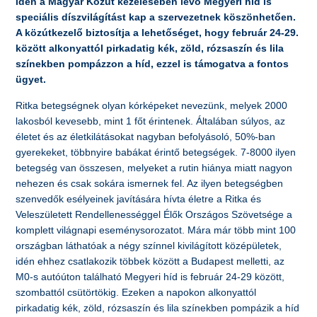
idén a Magyar Közút kezelésében lévő Megyeri híd is
speciális díszvilágítást kap a szervezetnek köszönhetően.
A közútkezelő biztosítja a lehetőséget, hogy február 24-29.
között alkonyattól pirkadatig kék, zöld, rózsaszín és lila
színekben pompázzon a híd, ezzel is támogatva a fontos
ügyet.
Ritka betegségnek olyan kórképeket nevezünk, melyek 2000
lakosból kevesebb, mint 1 főt érintenek. Általában súlyos, az
életet és az életkilátásokat nagyban befolyásoló, 50%-ban
gyerekeket, többnyire babákat érintő betegségek. 7-8000 ilyen
betegség van összesen, melyeket a rutin hiánya miatt nagyon
nehezen és csak sokára ismernek fel. Az ilyen betegségben
szenvedők esélyeinek javítására hívta életre a Ritka és
Veleszületett Rendellenességgel Élők Országos Szövetsége a
komplett világnapi eseménysorozatot. Mára már több mint 100
országban láthatóak a négy színnel kivilágított középületek,
idén ehhez csatlakozik többek között a Budapest melletti, az
M0-s autóúton található Megyeri híd is február 24-29 között,
szombattól csütörtökig. Ezeken a napokon alkonyattól
pirkadatig kék, zöld, rózsaszín és lila színekben pompázik a híd