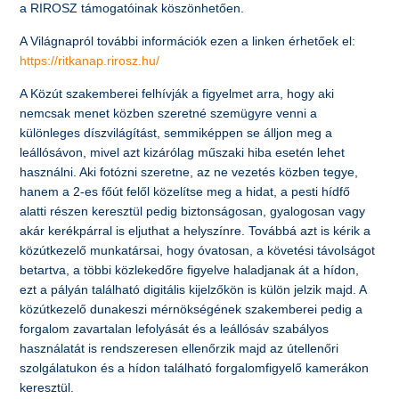
a RIROSZ támogatóinak köszönhetően.
A Világnapról további információk ezen a linken érhetőek el:
https://ritkanap.rirosz.hu/
A Közút szakemberei felhívják a figyelmet arra, hogy aki
nemcsak menet közben szeretné szemügyre venni a
különleges díszvilágítást, semmiképpen se álljon meg a
leállósávon, mivel azt kizárólag műszaki hiba esetén lehet
használni. Aki fotózni szeretne, az ne vezetés közben tegye,
hanem a 2-es főút felől közelítse meg a hidat, a pesti hídfő
alatti részen keresztül pedig biztonságosan, gyalogosan vagy
akár kerékpárral is eljuthat a helyszínre. Továbbá azt is kérik a
közútkezelő munkatársai, hogy óvatosan, a követési távolságot
betartva, a többi közlekedőre figyelve haladjanak át a hídon,
ezt a pályán található digitális kijelzőkön is külön jelzik majd. A
közútkezelő dunakeszi mérnökségének szakemberei pedig a
forgalom zavartalan lefolyását és a leállósáv szabályos
használatát is rendszeresen ellenőrzik majd az útellenőri
szolgálatukon és a hídon található forgalomfigyelő kamerákon
keresztül.