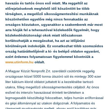
havazás és tartós ónos eső miatt. Ma reggeltől az
előrejelzéseknek megfelelő idő köszöntött be több
térségben, a megelőző síkosságmentesítési munkáknak
köszönhetően egyelőre még nincs fennakadás az
országos közutakon, ugyanakkor a szakemberek már most
arra hívják fel a teherautóval közlekedők figyelmét, hogy
közlekedésbiztonsági okok miatt időszakosan
korlátozhatják a mozgásukat, ha azt az időjárási
körülmények indokolják. Ez vonatkozhat több szomszédos
ország határátkelőjénél a ki- és belépő oldalon egyaránt,
ezért érdemes folyamatosan figyelemmel követniük a
www.utinform.hu
oldalt.
A Magyar Közút Nonprofit Zrt. szerdától csütörtök reggelig
országosan közel 5000 tonna útszóró sót és mintegy 300 ezer
liter kálcium-klorid oldatot juttatott ki a kezelésébe tartozó
utakra, főleg megelőző síkosságmentesítés céljából. Az ónos
esővel és intenzív havazással érintett területeken a
legmagasabb készültségi fokozatban, teljes humán erőforrással
és gépi állománnyal az utakon dolgoznak. A folyamatos és
ütemezett munkavégzés mellett, ahogy arról korábban már