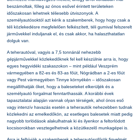
beszámoltak, főleg az ónos esővel érintett területeken
időszakosan lehetnek téliesebb útviszonyok. A
személyautósoktól azt kérik a szakemberek, hogy hogy csak a
téli közlekedésre megfelelően felkészített, téli gumival felszerelt
járművekkel induljanak el, és csak akkor, ha halaszthatatlan
dolguk van.
A teherautóval, vagyis a 7,5 tonnánál nehezebb
gépjárművekkel közlekedőknek fel kell készülnie arra is, hogy
egyes hegyvidéki szakaszokon – mint például Veszprém
vármegyében a 82-es és 83-as főút, Nógrádban a 2-es főút
vagy Pest vármegyében Tinnye környékén – időszakosan
megállíthatják őket, hogy a baleseteket elkerüljék és a
személyautó forgalmat fenntarthassák. A korábbi évek
tapasztalatai alapján vannak olyan térségek, ahol ónos eső
vagy intenzív havazás esetén a teherautók nehezebben tudnak
közlekedni az emelkedőkön, az esetleges balesetek miatt pedig
nagyobb torlódások alakulhatnak ki és ilyenkor a feltorlódott
kocsisorokban vesztegelhetnek a közútkezelő munkagépei is.
Arra is felhívják a szakemberek a teherautósofőrök figyelmét,