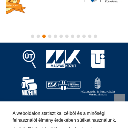
Magyar Közút Nonprofit Zrt.
1024 Budapest, Fényes
A weboldalon statisztikai célból és a minőségi
Elek utca 7-13.
+36 (1) 819-9000
info@kozut.hu
felhasználói élmény érdekében sütiket használunk.