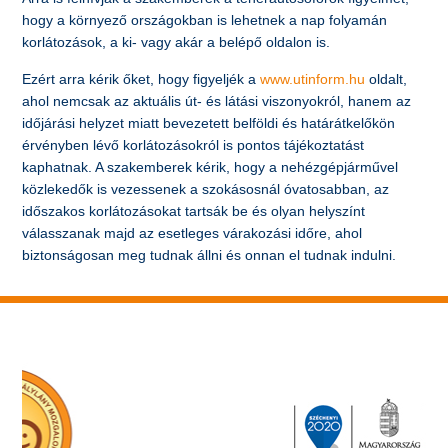
hogy a környező országokban is lehetnek a nap folyamán
korlátozások, a ki- vagy akár a belépő oldalon is.
Ezért arra kérik őket, hogy figyeljék a
www.utinform.hu
oldalt,
ahol nemcsak az aktuális út- és látási viszonyokról, hanem az
időjárási helyzet miatt bevezetett belföldi és határátkelőkön
érvényben lévő korlátozásokról is pontos tájékoztatást
kaphatnak. A szakemberek kérik, hogy a nehézgépjárművel
közlekedők is vezessenek a szokásosnál óvatosabban, az
időszakos korlátozásokat tartsák be és olyan helyszínt
válasszanak majd az esetleges várakozási időre, ahol
biztonságosan meg tudnak állni és onnan el tudnak indulni.