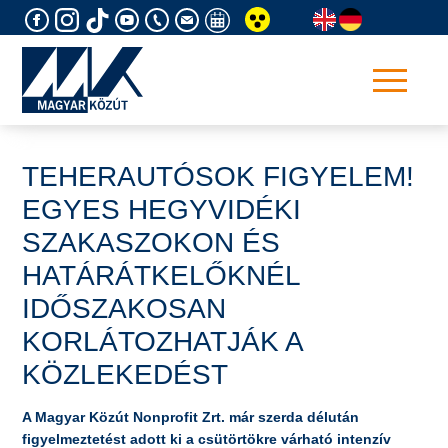
Skip
to
content
TEHERAUTÓSOK FIGYELEM!
EGYES HEGYVIDÉKI
SZAKASZOKON ÉS
HATÁRÁTKELŐKNÉL
IDŐSZAKOSAN
KORLÁTOZHATJÁK A
KÖZLEKEDÉST
A Magyar Közút Nonprofit Zrt. már szerda délután
figyelmeztetést adott ki a csütörtökre várható intenzív