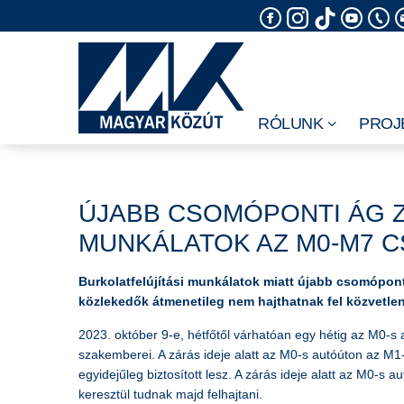
Skip
to
content
RÓLUNK
PROJ
ÚJABB CSOMÓPONTI ÁG Z
MUNKÁLATOK AZ M0-M7
Burkolatfelújítási munkálatok miatt újabb csomópont
közlekedők átmenetileg nem hajthatnak fel közvetle
2023. október 9-e, hétfőtől várhatóan egy hétig az M0-s a
szakemberei. A zárás ideje alatt az M0-s autóúton az M1-
egyidejűleg biztosított lesz. A zárás ideje alatt az M0-
keresztül tudnak majd felhajtani.