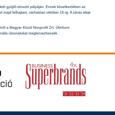
etti gyűjtő-elosztó pályáján. Ennek következtében az
majd felhajtani, várhatóan október 16-ig. A zárás ideje
ről a Magyar Közút Nonprofit Zrt. Útinform
imális útvonalukat megtervezhessék.