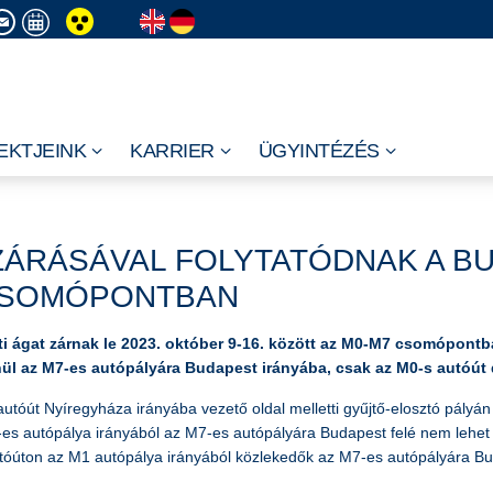
EKTJEINK
KARRIER
ÜGYINTÉZÉS
ÁRÁSÁVAL FOLYTATÓDNAK A BU
 CSOMÓPONTBAN
i ágat zárnak le 2023. október 9-16. között az M0-M7 csomópontb
nül az M7-es autópályára Budapest irányába, csak az M0-s autóút
utóút Nyíregyháza irányába vezető oldal melletti gyűjtő-elosztó pályán
es autópálya irányából az M7-es autópályára Budapest felé nem lehet ma
s autóúton az M1 autópálya irányából közlekedők az M7-es autópályára 