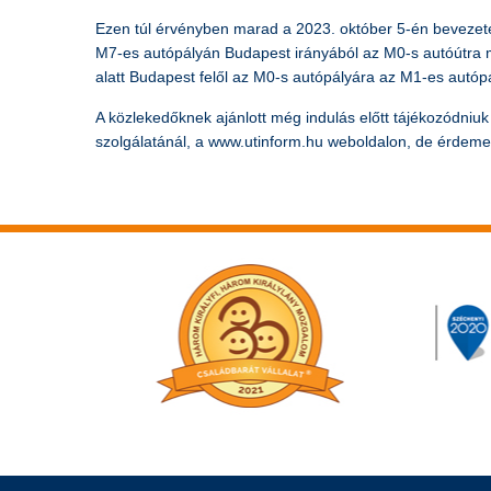
Ezen túl érvényben marad a 2023. október 5-én bevezetett
M7-es autópályán Budapest irányából az M0-s autóútra mi
alatt Budapest felől az M0-s autópályára az M1-es autópál
A közlekedőknek ajánlott még indulás előtt tájékozódniu
szolgálatánál, a www.utinform.hu weboldalon, de érdemes