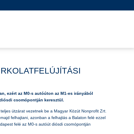
RKOLATFELÚJÍTÁSI
an, ezért az M0-s autóúton az M1-es irányából
 diósdi csomópontján keresztül.
 teljes útzárat vezetnek be a Magyar Közút Nonprofit Zrt.
jd felhajtani, azonban a felhajtás a Balaton felé ezzel
Budapest felé az M0-s autóút diósdi csomópontján