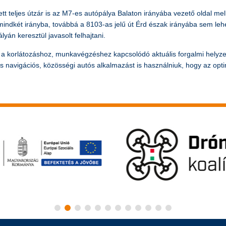
 teljes útzár is az M7-es autópálya Balaton irányába vezető oldal mell
ndkét irányba, továbbá a 8103-as jelű út Érd észak irányába sem lehet 
yán keresztül javasolt felhajtani.
k a korlátozáshoz, munkavégzéshez kapcsolódó aktuális forgalmi helyzet
 navigációs, közösségi autós alkalmazást is használniuk, hogy az opt