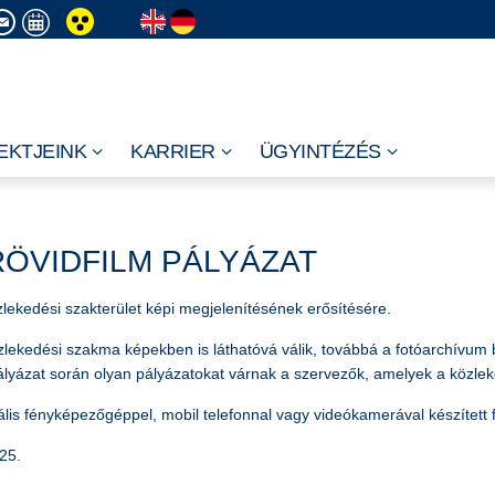
EKTJEINK
KARRIER
ÜGYINTÉZÉS
RÖVIDFILM PÁLYÁZAT
lekedési szakterület képi megjelenítésének erősítésére.
zlekedési szakma képekben is láthatóvá válik, továbbá a fotóarchívum
ályázat során olyan pályázatokat várnak a szervezők, amelyek a közl
ális fényképezőgéppel, mobil telefonnal vagy videókamerával készített f
25.