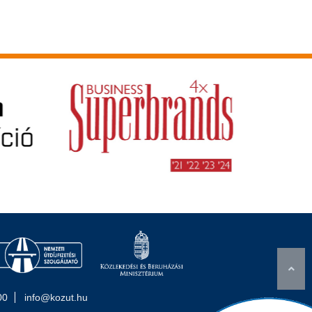
00
info@kozut.hu