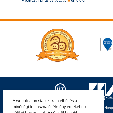
A pályázati kiírás és adatlap
itt
​érhető el.
A weboldalon statisztikai célból és a
minőségi felhasználói élmény érdekében
Magyar Közút Nonpro
sütiket használunk. A sütikről bővebb