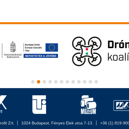
fit Zrt.
1024 Budapest, Fényes Elek utca 7-13.
+36 (1) 819-90