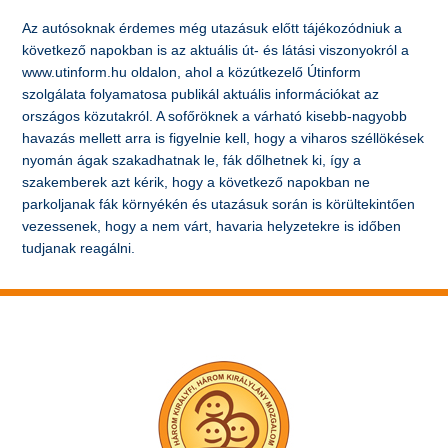
Az autósoknak érdemes még utazásuk előtt tájékozódniuk a
következő napokban is az aktuális út- és látási viszonyokról a
www.utinform.hu oldalon, ahol a közútkezelő Útinform
szolgálata folyamatosa publikál aktuális információkat az
országos közutakról. A sofőröknek a várható kisebb-nagyobb
havazás mellett arra is figyelnie kell, hogy a viharos széllökések
nyomán ágak szakadhatnak le, fák dőlhetnek ki, így a
szakemberek azt kérik, hogy a következő napokban ne
parkoljanak fák környékén és utazásuk során is körültekintően
vezessenek, hogy a nem várt, havaria helyzetekre is időben
tudjanak reagálni.