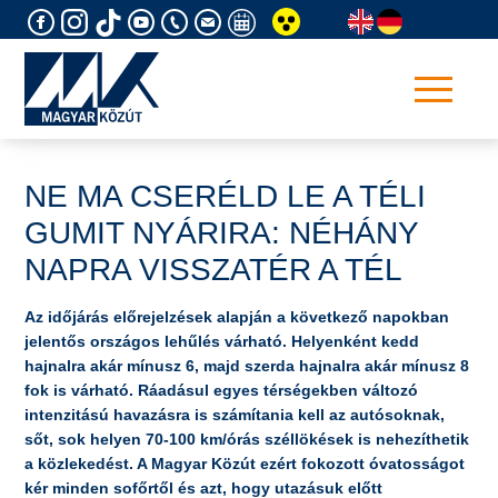
Skip
to
content
NE MA CSERÉLD LE A TÉLI
GUMIT NYÁRIRA: NÉHÁNY
NAPRA VISSZATÉR A TÉL
Az időjárás előrejelzések alapján a következő napokban
jelentős országos lehűlés várható. Helyenként kedd
hajnalra akár mínusz 6, majd szerda hajnalra akár mínusz 8
fok is várható. Ráadásul egyes térségekben változó
intenzitású havazásra is számítania kell az autósoknak,
sőt, sok helyen 70-100 km/órás széllökések is nehezíthetik
a közlekedést. A Magyar Közút ezért fokozott óvatosságot
kér minden sofőrtől és azt, hogy utazásuk előtt