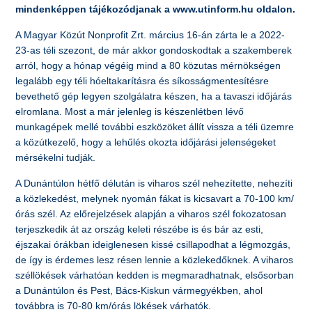
mindenképpen tájékozódjanak a www.utinform.hu oldalon.
A Magyar Közút Nonprofit Zrt. március 16-án zárta le a 2022-
23-as téli szezont, de már akkor gondoskodtak a szakemberek
arról, hogy a hónap végéig mind a 80 közutas mérnökségen
legalább egy téli hóeltakarításra és síkosságmentesítésre
bevethető gép legyen szolgálatra készen, ha a tavaszi időjárás
elromlana. Most a már jelenleg is készenlétben lévő
munkagépek mellé további eszközöket állít vissza a téli üzemre
a közútkezelő, hogy a lehűlés okozta időjárási jelenségeket
mérsékelni tudják.
A Dunántúlon hétfő délután is viharos szél nehezítette, nehezíti
a közlekedést, melynek nyomán fákat is kicsavart a 70-100 km/
órás szél. Az előrejelzések alapján a viharos szél fokozatosan
terjeszkedik át az ország keleti részébe is és bár az esti,
éjszakai órákban ideiglenesen kissé csillapodhat a légmozgás,
de így is érdemes lesz résen lennie a közlekedőknek. A viharos
széllökések várhatóan kedden is megmaradhatnak, elsősorban
a Dunántúlon és Pest, Bács-Kiskun vármegyékben, ahol
továbbra is 70-80 km/órás lökések várhatók.