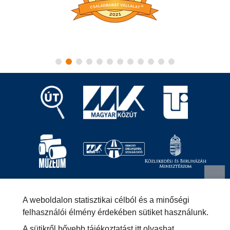
Magyar Közút Nonprofit Zrt.
1024 Budapest, Fényes
A weboldalon statisztikai célból és a minőségi
Elek utca 7-13.
+36 (1) 819-9000
info@kozut.hu
felhasználói élmény érdekében sütiket használunk.
A sütikről bővebb tájékoztatást
itt olvashat
.