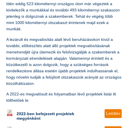
Idén eddig 523 kilométernyi országos úton már végeztek a
kivitelezők a munkákkal és további 493 kilométernyi szakaszon
jelenleg is dolgoznak a szakemberek. Tehát év végéig több
mint 1000 kilométernyi útszakaszt érintenek majd ezek a
munkák.
A lezárult és megvalósítás alatt lévő beruházásokon kívül a
további, előkészítés alatt álló projektek megvalósításának
menetrendjét újra ütemezik és felülvizsgálják a szakemberek a
kormányzati elrendelések alapján. Valamennyi érintett és a
közútkezelő is azon dolgozik, hogy a szükséges források
rendelkezésre állása esetén újabb projektek indulhassanak el,
hogy növelni tudják a felújított útszakaszok arányát az országos
közúthálózaton.
A 2022-es megvalósult és folyamatban lévő projektek listái itt
tölthetőek le:
Letöltés
2022-ben befejezett projektek
megyénként