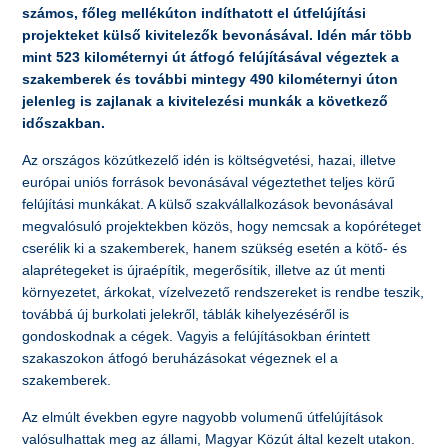
számos, főleg mellékúton indíthatott el útfelújítási
projekteket külső kivitelezők bevonásával. Idén már több
mint 523 kilométernyi út átfogó felújításával végeztek a
szakemberek és további mintegy 490 kilométernyi úton
jelenleg is zajlanak a kivitelezési munkák a következő
időszakban.
Az országos közútkezelő idén is költségvetési, hazai, illetve
európai uniós források bevonásával végeztethet teljes körű
felújítási munkákat. A külső szakvállalkozások bevonásával
megvalósuló projektekben közös, hogy nemcsak a kopóréteget
cserélik ki a szakemberek, hanem szükség esetén a kötő- és
alaprétegeket is újraépítik, megerősítik, illetve az út menti
környezetet, árkokat, vízelvezető rendszereket is rendbe teszik,
továbbá új burkolati jelekről, táblák kihelyezéséről is
gondoskodnak a cégek. Vagyis a felújításokban érintett
szakaszokon átfogó beruházásokat végeznek el a
szakemberek.
Az elmúlt években egyre nagyobb volumenű útfelújítások
valósulhattak meg az állami, Magyar Közút által kezelt utakon.