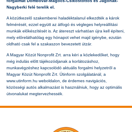
forgalmat Dombóvár-Mágocs-Csíkostőttős és Jágónak-
Nagyberki felé terelik el.
A közútkezelő szakemberei haladéktalanul elkezdték a károk
felmérését, ezzel együtt az átfogó és végleges helyreállítási
munkák előkészítését is. Az átereszt várhatóan újra kell építeni,
mely előreláthatólag egy hónapot vehet majd igénybe, ezután
oldható csak fel a szakaszon bevezetett útzár.
A Magyar Közút Nonprofit Zrt. arra kéri a közlekedőket, hogy
még indulás előtt tájékozódjanak a korlátozáshoz,
munkavégzéshez kapcsolódó aktuális forgalmi helyzetről a
Magyar Közút Nonprofit Zrt. Útinform szolgálatánál, a
www.utinform.hu weboldalon, de érdemes navigációs,
közösségi autós alkalmazást is használniuk, hogy az optimális
útvonalukat megtervezhessék.