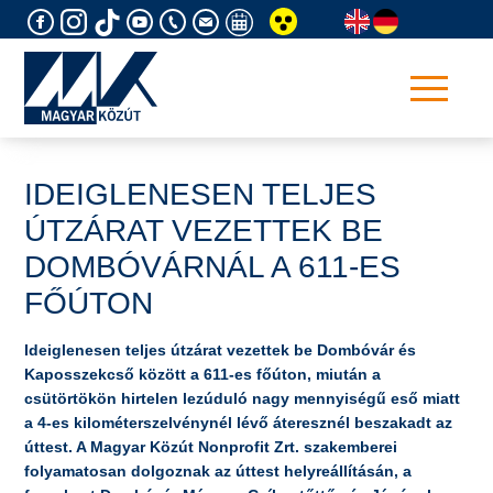
Skip
to
content
IDEIGLENESEN TELJES
ÚTZÁRAT VEZETTEK BE
DOMBÓVÁRNÁL A 611-ES
FŐÚTON
Ideiglenesen teljes útzárat vezettek be Dombóvár és
Kaposszekcső között a 611-es főúton, miután a
csütörtökön hirtelen lezúduló nagy mennyiségű eső miatt
a 4-es kilométerszelvénynél lévő áteresznél beszakadt az
úttest. A Magyar Közút Nonprofit Zrt. szakemberei
folyamatosan dolgoznak az úttest helyreállításán, a