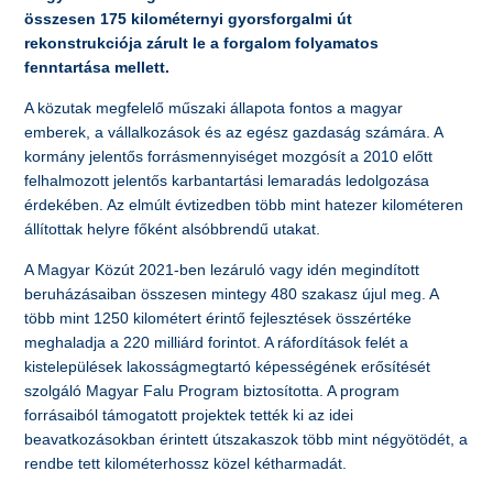
összesen 175 kilométernyi gyorsforgalmi út
rekonstrukciója zárult le a forgalom folyamatos
fenntartása mellett.
A közutak megfelelő műszaki állapota fontos a magyar
emberek, a vállalkozások és az egész gazdaság számára. A
kormány jelentős forrásmennyiséget mozgósít a 2010 előtt
felhalmozott jelentős karbantartási lemaradás ledolgozása
érdekében. Az elmúlt évtizedben több mint hatezer kilométeren
állítottak helyre főként alsóbbrendű utakat.
A Magyar Közút 2021-ben lezáruló vagy idén megindított
beruházásaiban összesen mintegy 480 szakasz újul meg. A
több mint 1250 kilométert érintő fejlesztések összértéke
meghaladja a 220 milliárd forintot. A ráfordítások felét a
kistelepülések lakosságmegtartó képességének erősítését
szolgáló Magyar Falu Program biztosította. A program
forrásaiból támogatott projektek tették ki az idei
beavatkozásokban érintett útszakaszok több mint négyötödét, a
rendbe tett kilométerhossz közel kétharmadát.