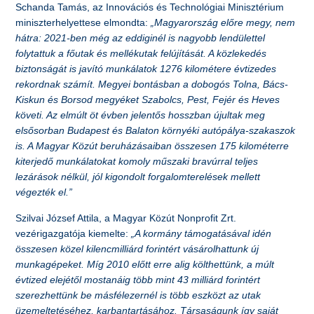
Schanda Tamás, az Innovációs és Technológiai Minisztérium
miniszterhelyettese elmondta:
„Magyarország előre megy, nem
hátra: 2021-ben még az eddiginél is nagyobb lendülettel
folytattuk a főutak és mellékutak felújítását. A közlekedés
biztonságát is javító munkálatok 1276 kilométere évtizedes
rekordnak számít. Megyei bontásban a dobogós Tolna, Bács-
Kiskun és Borsod megyéket Szabolcs, Pest, Fejér és Heves
követi. Az elmúlt öt évben jelentős hosszban újultak meg
elsősorban Budapest és Balaton környéki autópálya-szakaszok
is. A Magyar Közút beruházásaiban összesen 175 kilométerre
kiterjedő munkálatokat komoly műszaki bravúrral teljes
lezárások nélkül, jól kigondolt forgalomterelések mellett
végezték el.”
Szilvai József Attila, a Magyar Közút Nonprofit Zrt.
vezérigazgatója kiemelte:
„A kormány támogatásával idén
összesen közel kilencmilliárd forintért vásárolhattunk új
munkagépeket. Míg 2010 előtt erre alig költhettünk, a múlt
évtized elejétől mostanáig több mint 43 milliárd forintért
szerezhettünk be másfélezernél is több eszközt az utak
üzemeltetéséhez, karbantartásához. Társaságunk így saját