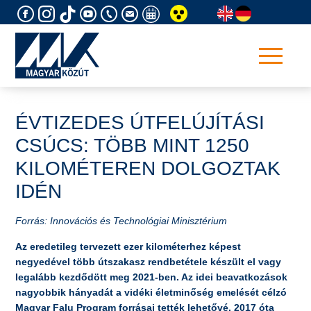
Skip
to
content
ÉVTIZEDES ÚTFELÚJÍTÁSI
CSÚCS: TÖBB MINT 1250
KILOMÉTEREN DOLGOZTAK
IDÉN
Forrás: Innovációs és Technológiai Minisztérium
Az eredetileg tervezett ezer kilométerhez képest
negyedével több útszakasz rendbetétele készült el vagy
legalább kezdődött meg 2021-ben. Az idei beavatkozások
nagyobbik hányadát a vidéki életminőség emelését célzó
Magyar Falu Program forrásai tették lehetővé. 2017 óta