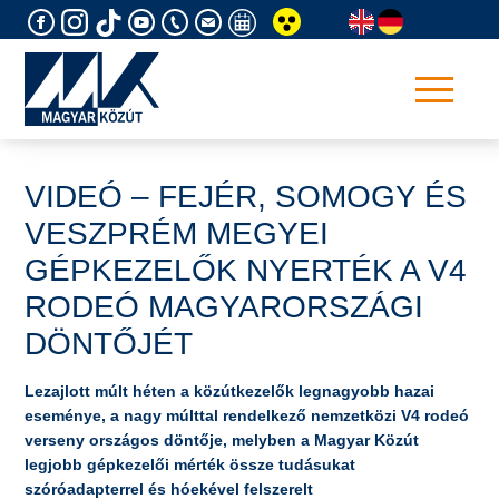
Skip
to
content
VIDEÓ – FEJÉR, SOMOGY ÉS
VESZPRÉM MEGYEI
GÉPKEZELŐK NYERTÉK A V4
RODEÓ MAGYARORSZÁGI
DÖNTŐJÉT
Lezajlott múlt héten a közútkezelők legnagyobb hazai
eseménye, a nagy múlttal rendelkező nemzetközi V4 rodeó
verseny országos döntője, melyben a Magyar Közút
legjobb gépkezelői mérték össze tudásukat
szóróadapterrel és hóekével felszerelt