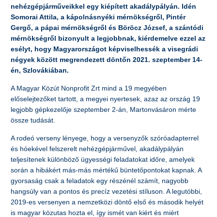
nehézgépjárműveikkel egy kiépített akadálypályán. Idén
Somorai Attila, a kápolnásnyéki mérnökségről, Pintér
Gergő, a pápai mérnökségről és Böröcz József, a szántódi
mérnökségről bizonyult a legjobbnak, kiérdemelve ezzel az
esélyt, hogy Magyarországot képviselhessék a visegrádi
négyek között megrendezett döntőn 2021. szeptember 14-
én, Szlovákiában.
A Magyar Közút Nonprofit Zrt mind a 19 megyében
előselejtezőket tartott, a megyei nyertesek, azaz az ország 19
legjobb gépkezelője szeptember 2-án, Martonvásáron mérte
össze tudását.
A rodeó verseny lényege, hogy a versenyzők szóróadapterrel
és hóekével felszerelt nehézgépjárművel, akadálypályán
teljesítenek különböző ügyességi feladatokat időre, amelyek
során a hibákért más-más mértékű büntetőpontokat kapnak. A
gyorsaság csak a feladatok egy részénél számít, nagyobb
hangsúly van a pontos és precíz vezetési stíluson. A legutóbbi,
2019-es versenyen a nemzetközi döntő első és második helyét
is magyar közutas hozta el, így ismét van kiért és miért