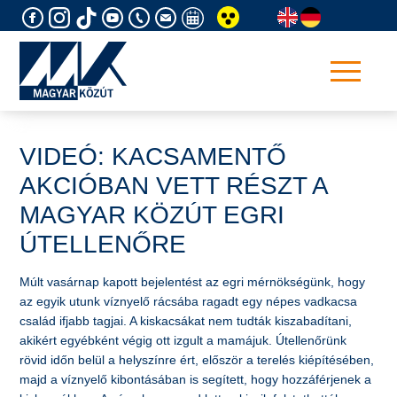
Skip
to
content
VIDEÓ: KACSAMENTŐ
AKCIÓBAN VETT RÉSZT A
MAGYAR KÖZÚT EGRI
ÚTELLENŐRE
Múlt vasárnap kapott bejelentést az egri mérnökségünk, hogy
az egyik utunk víznyelő rácsába ragadt egy népes vadkacsa
család ifjabb tagjai. A kiskacsákat nem tudták kiszabadítani,
akikért egyébként végig ott izgult a mamájuk. Útellenőrünk
rövid időn belül a helyszínre ért, először a terelés kiépítésében,
majd a víznyelő kibontásában is segített, hogy hozzáférjenek a