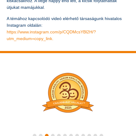
kiskacsákhoz. A vége happy end lett, a kicsik folytathatták
útjukat mamájukkal.
A témához kapcsolódó videó elérhető társaságunk hivatalos
Instagram oldalán:
https://www.instagram.com/p/CQDMcsYBl2H/?
utm_medium=copy_link.