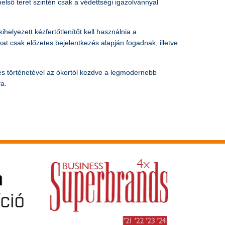
ső teret szintén csak a védettségi igazolvánnyal
lyezett kézfertőtlenítőt kell használnia a
at csak előzetes bejelentkezés alapján fogadnak, illetve
és történetével az ókortól kezdve a legmodernebb
va.