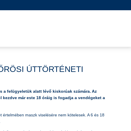
ŐRÖSI ÚTTÖRTÉNETI
a felügyeletük alatt lévő kiskorúak számára. Az
ól kezdve már este 18 óráig is fogadja a vendégeket a
let értelmében maszk viselésére nem kötelesek. A 6 és 18
.