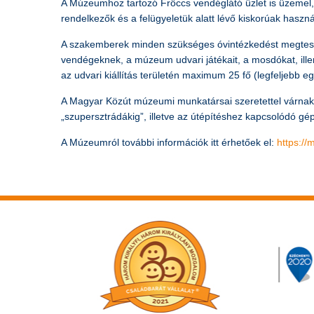
A Múzeumhoz tartozó Fröccs vendéglátó üzlet is üzemel,
rendelkezők és a felügyeletük alatt lévő kiskorúak haszná
A szakemberek minden szükséges óvintézkedést megtesznek
vendégeknek, a múzeum udvari játékait, a mosdókat, illem
az udvari kiállítás területén maximum 25 fő (legfeljebb e
A Magyar Közút múzeumi munkatársai szeretettel várnak 
„szupersztrádákig”, illetve az útépítéshez kapcsolódó gé
A Múzeumról további információk itt érhetőek el:
https:/