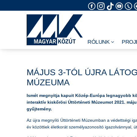
Skip
to
content
RÓLUNK
PROJ
MÁJUS 3-TÓL ÚJRA LÁTO
MÚZEUMA
Ismét megnyitja kapuit Közép-Európa legnagyobb köz
interaktív kiskőrösi Úttörténeti Múzeumot 2021. máju
gyűjtemény.
Az újra megnyíló Úttörténeti Múzeumban a védettségi iga
év közöttiek életkorát személyazonosító igazolvánnyal, út