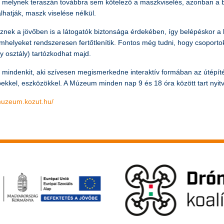
 melynek teraszán továbbra sem kötelező a maszkviselés, azonban a bel
lhatják, maszk viselése nélkül.
 a jövőben is a látogatók biztonsága érdekében, így belépéskor a kihe
helyeket rendszeresen fertőtlenítik. Fontos még tudni, hogy csoportok
gy osztály) tartózkodhat majd.
mindenkit, aki szívesen megismerkedne interaktív formában az útépít
pekkel, eszközökkel. A Múzeum minden nap 9 és 18 óra között tart nyit
/muzeum.kozut.hu/