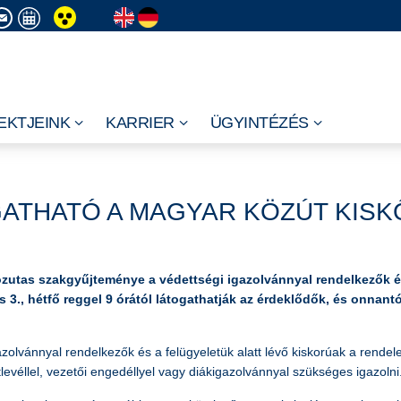
EKTJEINK
KARRIER
ÜGYINTÉZÉS
GATHATÓ A MAGYAR KÖZÚT KISK
utas szakgyűjteménye a védettségi igazolvánnyal rendelkezők és 
s 3., hétfő reggel 9 órától látogathatják az érdeklődők, és onnant
zolvánnyal rendelkezők és a felügyeletük alatt lévő kiskorúak a rende
levéllel, vezetői engedéllyel vagy diákigazolvánnyal szükséges igazolni