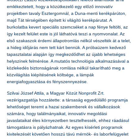
emlékeztetett, hogy a közútkezelő egy előző innovatív
projektben tavaly Esztergomnál, a Duna-menti kerékpárúton,
majd Tát térségében épített ki világító kerékpárutat. A
burkolatba kevert speciális szemcséket a nap fénye feltölti, az
így kezelt felület este is jól láthatóvá teszi a nyomvonalat. Az
első szakaszok érdemi állapotromlás nélkül vészelték át a telet,
a hideg időjárás nem tett kárt bennük. A próbaüzem kedvező
tapasztalatai alapján így megkezdődhet az újabb lehetséges
helyszínek felmérése. A mutatós technológia alkalmazásával a
közlekedés biztonságának romlása nélkül takarítható meg a
közvilágítás kiépítésének költsége, a lámpák
energiafogyasztása és fényszennyezése.
Szilvai József Attila, a Magyar Közút Nonprofit Zrt.
vezérigazgatója hozzátette: a társaság egyedülálló programja
lehetőséget teremt a hazai szakemberek és vállalkozások
számára, hogy találmányaikat, innovatív megoldási
javaslataikat éles környezetben tesztelhessék, ehhez ráadásul
támogatásra is pályázhatnak. Az egyes kísérleti programok
kivitelezését követően hosszú távú mérnök- és laborfelügyelet