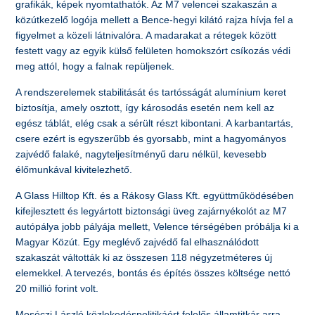
grafikák, képek nyomtathatók. Az M7 velencei szakaszán a
közútkezelő logója mellett a Bence-hegyi kilátó rajza hívja fel a
figyelmet a közeli látnivalóra. A madarakat a rétegek között
festett vagy az egyik külső felületen homokszórt csíkozás védi
meg attól, hogy a falnak repüljenek.
A rendszerelemek stabilitását és tartósságát alumínium keret
biztosítja, amely osztott, így károsodás esetén nem kell az
egész táblát, elég csak a sérült részt kibontani. A karbantartás,
csere ezért is egyszerűbb és gyorsabb, mint a hagyományos
zajvédő falaké, nagyteljesítményű daru nélkül, kevesebb
élőmunkával kivitelezhető.
A Glass Hilltop Kft. és a Rákosy Glass Kft. együttműködésében
kifejlesztett és legyártott biztonsági üveg zajárnyékolót az M7
autópálya jobb pályája mellett, Velence térségében próbálja ki a
Magyar Közút. Egy meglévő zajvédő fal elhasználódott
szakaszát váltották ki az összesen 118 négyzetméteres új
elemekkel. A tervezés, bontás és építés összes költsége nettó
20 millió forint volt.
Mosóczi László közlekedéspolitikáért felelős államtitkár arra