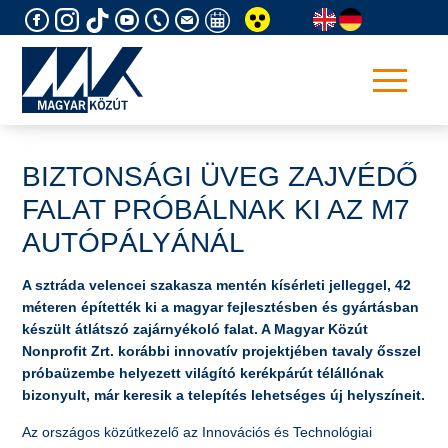
Skip
to
content
BIZTONSÁGI ÜVEG ZAJVÉDŐ
FALAT PRÓBÁLNAK KI AZ M7
AUTÓPÁLYÁNÁL
A sztráda velencei szakasza mentén kísérleti jelleggel, 42
méteren építették ki a magyar fejlesztésben és gyártásban
készült átlátszó zajárnyékoló falat. A Magyar Közút
Nonprofit Zrt. korábbi innovatív projektjében tavaly ősszel
próbaüzembe helyezett világító kerékpárút télállónak
bizonyult, már keresik a telepítés lehetséges új helyszíneit.
Az országos közútkezelő az Innovációs és Technológiai