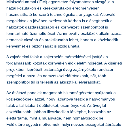
Minisztériummal (ITM) egyeztetve folyamatosan vizsgálja a
hazai közutakon és kerékpárutakon eredményesen
hasznosítható korszerű technológiákat, anyagokat. A beváló
megoldások a jövőben szélesebb körben is elősegíthetik a
hálózatok gazdaságosabb és környezeti szempontból is
fenntartható üzemeltetését. Az innovatív eszközök alkalmazása
nemcsak olcsóbb és praktikusabb lehet, hanem a közlekedők
kényelmét és biztonságát is szolgálhatja.
A zajvédelmi falak a zajterhelés mérséklésével javítják a
forgalmasabb közutak környékén élők életminőségét. A kísérleti
projektben kipróbált biztonsági üveg zajárnyékoló rendszer
megfelel a hazai és nemzetközi előírásoknak, sőt, több
szempontból túl is teljesíti az akusztikai elvárásokat.
Az átlátszó panelek magasabb biztonságérzetet nyújtanak a
közlekedőknek azzal, hogy láthatóvá teszik a hagyományos
falak által kitakart épületeket, eseményeket. Az üvegfal
esztétikusabb, jobban illeszkedik a látképbe, hosszabb az
élettartama, mint a műanyagé, nem homályosodik be.
Felületére egyedi motívumok, helyi nevezetességeket ábrázoló